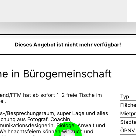
Dieses Angebot ist nicht mehr verfügbar!
he in Bürogemeinschaft
nd/FFM hat ab sofort 1–2 freie Tische im
Typ
ei.
Fläch
ts-/Besprechungsraum, super Lage und alles
Mietpr
ischung aus Fotograf, Coachin,
Stadte
D
munikationsdesignerin, Biologe, Anwalt und
ÖPNV
Weihnachtsfeiern können wir auch und