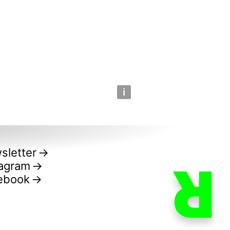
i
sletter
R
tagram
ebook