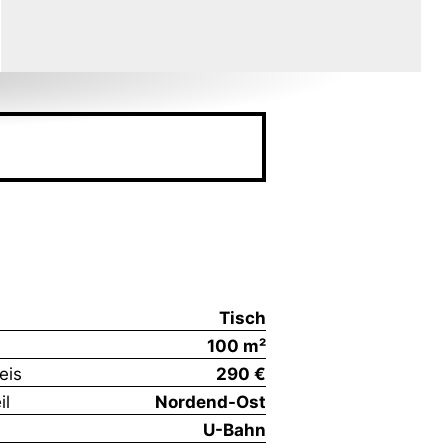
Tisch
e
100 m²
eis
290 €
il
Nordend-Ost
U-Bahn