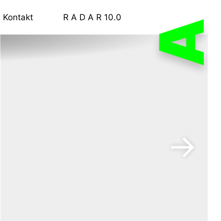
Kontakt
R A D A R 10.0
A