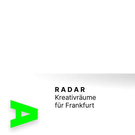
R A D A R
Kreativräume
A
für Frankfurt