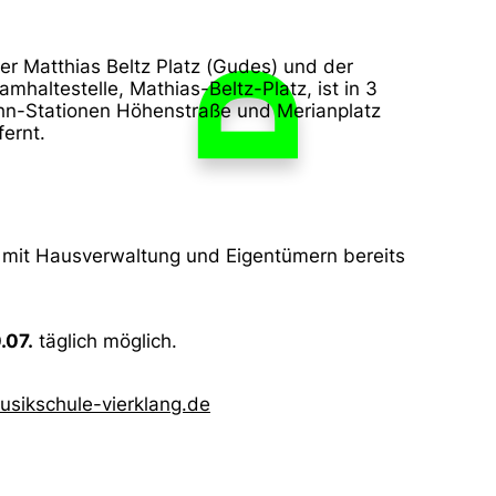
der Matthias Beltz Platz (Gudes) und der
D
amhaltestelle, Mathias-Beltz-Platz, ist in 3
ahn-Stationen Höhenstraße und Merianplatz
fernt.
n mit Hausverwaltung und Eigentümern bereits
.07.
täglich möglich.
sikschule-vierklang.de