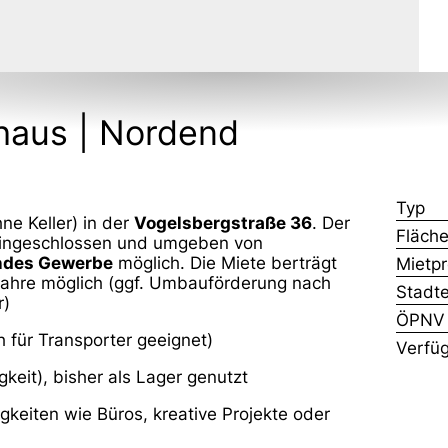
haus | Nordend
Typ
ne Keller) in der
Vogelsbergstraße 36
. Der
Fläch
 eingeschlossen und umgeben von
endes Gewerbe
möglich. Die Miete berträgt
Mietpr
Jahre möglich (ggf. Umbauförderung nach
Stadte
r)
ÖPNV
 für Transporter geeignet)
Verfüg
gkeit), bisher als Lager genutzt
gkeiten wie Büros, kreative Projekte oder