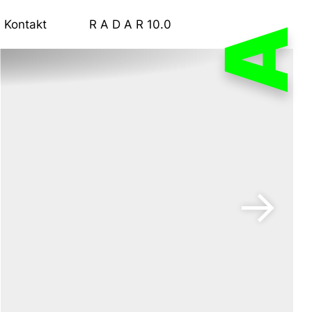
Kontakt
R A D A R 10.0
A