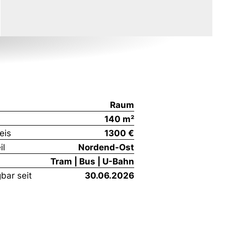
Raum
e
140 m²
eis
1300 €
il
Nordend-Ost
Tram | Bus | U-Bahn
bar seit
30.06.2026